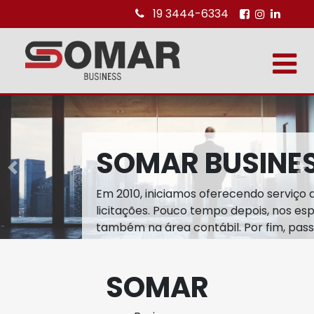
19 3444-6334
SOMAR BUSINE
Previous
Ne
Em 2010, iniciamos oferecendo serviço
licitações. Pouco tempo depois, nos es
também na área contábil. Por fim, pas
ramo de representações e promoção d
SOMAR
Continue